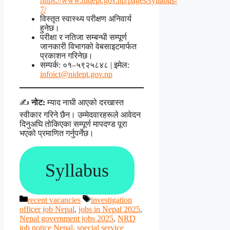
https://www.nidept.gov.np/pages/syllabus-
7/
विस्तृत स्वास्थ्य परीक्षण अनिवार्य
हुनेछ।
परीक्षा र नतिजा सम्बन्धी सम्पूर्ण
जानकारी विभागको वेबसाइटमार्फत
प्रकाशन गरिनेछ।
सम्पर्क: ०१–५९२५८४८ | इमेल:
infoict@nidept.gov.np
✍️
नोट:
म्याद नाघी आएको दरखास्त
स्वीकार गरिने छैन। उम्मेदवारहरूले आवेदन
दिनुअघि तोकिएका सम्पूर्ण मापदण्ड पूरा
भएको प्रमाणित गर्नुपर्नेछ।
Syllabus
Categories
Tags
recent vacancies
investigation
officer job Nepal
,
jobs in Nepal 2025
,
Nepal government jobs 2025
,
NRD
job notice Nepal
,
special service