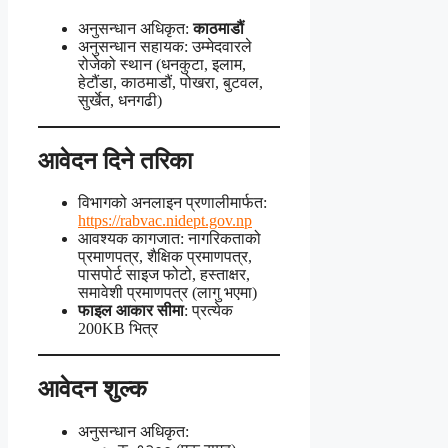
अनुसन्धान अधिकृत:
काठमाडौं
अनुसन्धान सहायक: उम्मेदवारले
रोजेको स्थान (धनकुटा, इलाम,
हेटौंडा, काठमाडौं, पोखरा, बुटवल,
सुर्खेत, धनगढी)
आवेदन दिने तरिका
विभागको अनलाइन प्रणालीमार्फत:
https://rabvac.nidept.gov.np
आवश्यक कागजात: नागरिकताको
प्रमाणपत्र, शैक्षिक प्रमाणपत्र,
पासपोर्ट साइज फोटो, हस्ताक्षर,
समावेशी प्रमाणपत्र (लागु भएमा)
फाइल आकार सीमा
: प्रत्येक
200KB भित्र
आवेदन शुल्क
अनुसन्धान अधिकृत: