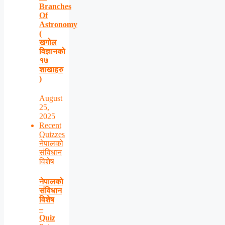
Branches
Of
Astronomy
(
खगोल
विज्ञानको
१७
शाखाहरु
)
August
25,
2025
Recent
Quizzes
नेपालको
संविधान
विशेष
नेपालको
संविधान
विशेष
–
Quiz