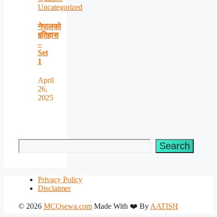
Uncategorized
नेपालको
इतिहास
–
Set
1
April
26,
2025
Search
Search
Privacy Policy
Disclaimer
© 2026
MCQsewa.com
Made With ❤️ By
AATISH