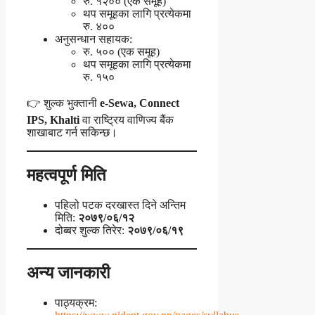
रु. १२०० (एक समूह)
थप समूहका लागि प्रत्येकमा
रु. ४००
अनुसन्धान सहायक:
रु. ५०० (एक समूह)
थप समूहका लागि प्रत्येकमा
रु. १५०
👉 शुल्क भुक्तानी
e-Sewa, Connect
IPS, Khalti
वा राष्ट्रिय वाणिज्य बैंक
शाखाबाट गर्न सकिन्छ।
महत्वपूर्ण मिति
पहिलो पटक दरखास्त दिने अन्तिम
मिति:
२०७९/०६/१२
दोब्बर शुल्क तिरेर:
२०७९/०६/१९
अन्य जानकारी
पाठ्यक्रम: