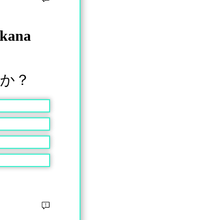
akana
か？