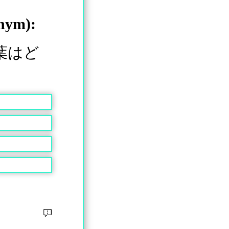
onym):
葉はど