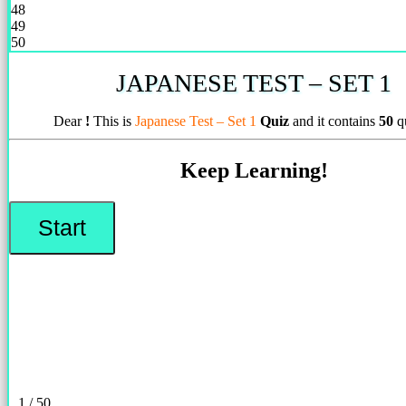
48
49
50
JAPANESE TEST – SET 1
Dear
!
This is
Japanese Test – Set 1
Quiz
and it contains
50
q
Keep Learning!
1 / 50