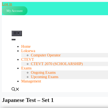
Skip
Log in
to
My Account
content
Menu
Home
Loksewa
Computer Operator
CTEVT
CTEVT 2070 (SCHOLARSHIP)
Exams
Ongoing Exams
Upcoming Exams
Management
Japanese Test – Set 1