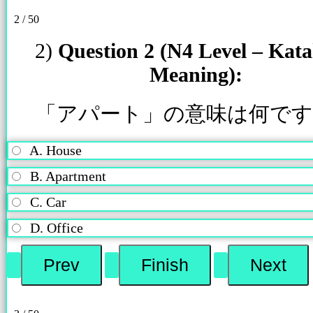
2 / 50
2)
Question 2 (N4 Level – Kat
Meaning):
「アパート」の意味は何です
A. House
B. Apartment
C. Car
D. Office